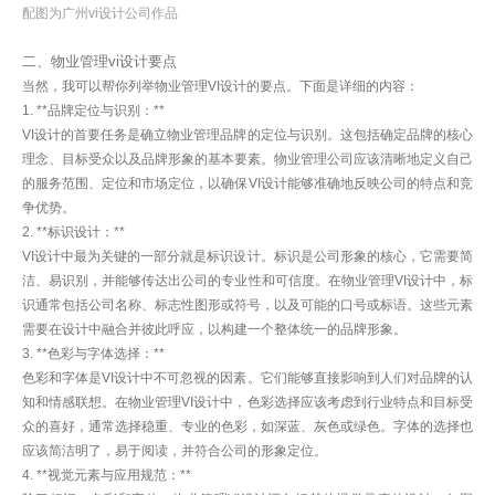
配图为
广州vi设计公司
作品
二、物业管理vi设计要点
当然，我可以帮你列举物业管理VI设计的要点。下面是详细的内容：
1. **品牌定位与识别：**
VI设计的首要任务是确立物业管理品牌的定位与识别。这包括确定品牌的核心
理念、目标受众以及品牌形象的基本要素。物业管理公司应该清晰地定义自己
的服务范围、定位和市场定位，以确保VI设计能够准确地反映公司的特点和竞
争优势。
2. **标识设计：**
VI设计中最为关键的一部分就是标识设计。标识是公司形象的核心，它需要简
洁、易识别，并能够传达出公司的专业性和可信度。在物业管理VI设计中，标
识通常包括公司名称、标志性图形或符号，以及可能的口号或标语。这些元素
需要在设计中融合并彼此呼应，以构建一个整体统一的品牌形象。
3. **色彩与字体选择：**
色彩和字体是VI设计中不可忽视的因素。它们能够直接影响到人们对品牌的认
知和情感联想。在物业管理VI设计中，色彩选择应该考虑到行业特点和目标受
众的喜好，通常选择稳重、专业的色彩，如深蓝、灰色或绿色。字体的选择也
应该简洁明了，易于阅读，并符合公司的形象定位。
4. **视觉元素与应用规范：**