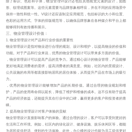
除了标识、色彩和字体，物业管理VI设计还包括其他视觉元素的设计，如图
形、纹理或图案等。这些元素需要与品牌形象相呼应，并在不同的应用场景中
保持一致性和统一性。VI设计还应该制定应用规范，包括标识的大小和位置、
色彩的运用方式、字体的排版规范等，以确保品牌形象在各种媒介和平台上都
能够得到有效传播和展示。
三、物业管理设计价值：
1. 物业管理设计对产品和行业价值的重要性
物业管理设计是指对物业进行合理的规划、设计和维护，以提高物业的价值和
功能。对于产品和行业来说，优秀的物业管理设计可以带来多方面的价值。
，物业管理设计可以提高产品的竞争力。通过精心设计的物业管理，产品能够
更好地满足消费者的需求，提高消费者的满意度。例如，社区内的景观设计、
公共设施的布局等都直接影响居民的居住体验，从而提升产品在市场上的吸引
力。
，优秀的物业管理设计能够增加产品的长期价值。通过合理的物业规划和维
护，产品的使用寿命得以延长，降低了维护和维修的成本。这不仅有助于提高
产品的经济效益，还能提升其在行业中的口碑，赢得更多的客户和投资者的青
睐。
2. 提高物业管理设计对客户体验的贡献
物业管理设计直接影响客户的体验。通过合理的设计，客户可以享受到更好的
生活和工作环境。例如，社区内的绿化设计、健身设施、娱乐休闲区等，都能
为居民提供舒适、便利的生活体验。此外，办公楼的设计也能为员工提供更好