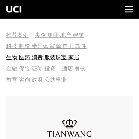
推荐案例
央企 集团 地产 建筑
科技 制造 半导体 能源 电力 软件
生物 医药 消费 服装珠宝 家居
金融 保险 证券 投资
酒店 餐饮
教育 咨询 政府 公共事业