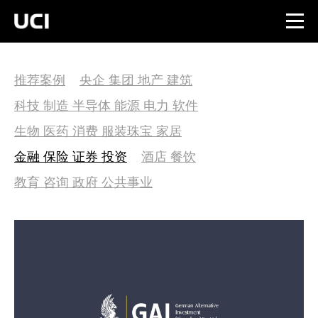
推荐案例
央企 集团 地产 建筑
科技 制造 半导体 能源 电力 软件
生物 医药 消费 服装珠宝 家居
金融 保险 证券 投资
酒店 餐饮
教育 咨询 政府 公共事业