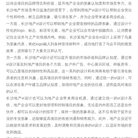
以传达项目的品牌理念和价值，提升地产企业的形象认知度和市场竞争力。在
长沙地产市场竞争日益激烈的背景下，合理利用地产vi设计可以帮助企业突出
个性和特色，树立品牌形象，吸引潜在客户，并为企业带来诸多商业机会。
一方面，长沙地产vi设计可以帮助地产企业塑造独特的品牌形象。通过设计个
性化的logo、标志、标语等元素，地产企业可以在市场中脱颖而出，让消费者
记住企业并与之产生情感共鸣。例如，长沙某地产企业在vi设计上采用了鸟巢
为形象代表，将此logo融入到各种宣传材料中，成功地打造了与众不同的视觉
效果，进而吸引了大量关注和认可。
另一方面，长沙地产vi设计还可以提升项目的市场价值和品牌认知度。通过将
vi设计落实到地产项目的各个方面，如户外广告、中心展示区域、样板房等，
可以凸显项目的独特性和高品质。这一系列的设计和布局将有助于吸引潜在购
房者的注意和兴趣，提高项目的市场销售能力。同时，通过统一的vi设计，可
以在潜在客户中建立品牌认知度，加强对地产企业的信任感，进而提高对项目
的认可。
长沙地产vi设计也可以为地产企业带来商业机遇。通过建立统一的vi设计系
统，地产企业可以更好地管理和控制项目的形象。无论是内外部员工还是合作
伙伴，都可以在vi设计的指导下，保持一致的形象表达。这不仅有助于提升企
业的专业形象，还能够提高项目的有效沟通和销售能力。此外，地产企业还可
以根据市场需求和发展趋势，及时调整和完善自身的vi设计，以适应市场的变
化和挑战。