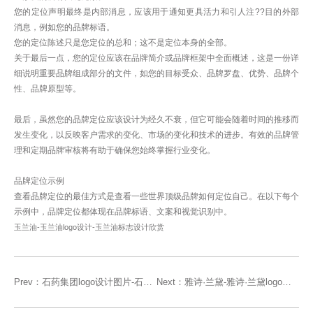
您的定位声明最终是内部消息，应该用于通知更具活力和引人注??目的外部
消息，例如您的品牌标语。
您的定位陈述只是您定位的总和；这不是定位本身的全部。
关于最后一点，您的定位应该在品牌简介或品牌框架中全面概述，这是一份详
细说明重要品牌组成部分的文件，如您的目标受众、品牌罗盘、优势、品牌个
性、品牌原型等。
最后，虽然您的品牌定位应该设计为经久不衰，但它可能会随着时间的推移而
发生变化，以反映客户需求的变化、市场的变化和技术的进步。有效的品牌管
理和定期品牌审核将有助于确保您始终掌握行业变化。
品牌定位示例
查看品牌定位的最佳方式是查看一些世界顶级品牌如何定位自己。在以下每个
示例中，品牌定位都体现在品牌标语、文案和视觉识别中。
玉兰油-玉兰油logo设计-玉兰油标志设计欣赏
Prev：
石药集团logo设计图片-石药集团标志设
Next：
雅诗·兰黛-雅诗·兰黛logo设计-雅诗